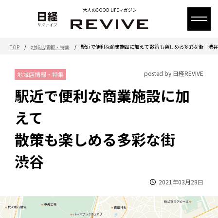
大人のGOOD LIFEマガジン
/
/
駅近で便利な商業施設に加えて 散策も楽しめる多彩な街 渋谷
TOP
地域店情報・特集
posted by 日経REVIVE
地域店情報・特集
駅近で便利な商業施設に加
えて
散策も楽しめる多彩な街
渋谷
2021年03月28日