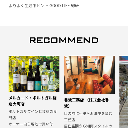
よりよく生きるヒント GOOD LIFE 総研
メルカード・ポルトガル鎌
香波工務店 （株式会社香
倉大町店
波）
ポルトガルワインと食材の専
目の前に七里ヶ浜海岸を望む
門店
工務店
オーナー自ら現地で買い付
居住空間から湘南スタイルの