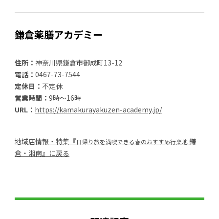
鎌倉薬膳アカデミー
住所：
神奈川県鎌倉市御成町13-12
電話：
0467-73-7544
定休日：
不定休
営業時間：
9時～16時
URL：
https://kamakurayakuzen-academy.jp/
地域店情報・特集『
鎌
日帰り旅を満喫できる春のおすすめ行楽地
倉・湘南』に戻る