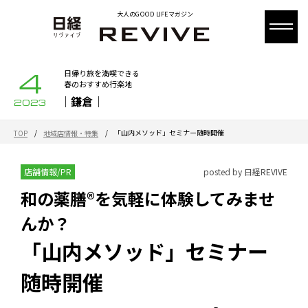
大人のGOOD LIFEマガジン
4
日帰り旅を満喫できる
春のおすすめ行楽地
｜鎌倉｜
2023
/
/
「山内メソッド」セミナー随時開催
TOP
地域店情報・特集
店舗情報/PR
posted by 日経REVIVE
和の薬膳®を気軽に体験してみませ
んか？
「山内メソッド」セミナー
随時開催