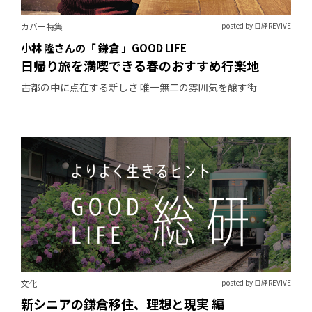
カバー特集
posted by 日経REVIVE
小林 隆さんの「 鎌倉 」GOOD LIFE
日帰り旅を満喫できる春のおすすめ行楽地
古都の中に点在する新しさ 唯一無二の雰囲気を醸す街
文化
posted by 日経REVIVE
新シニアの鎌倉移住、理想と現実 編