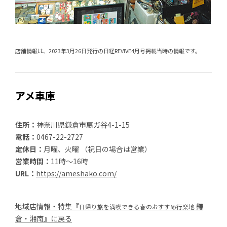
店舗情報は、2023年3月26日発行の日経REVIVE4月号掲載当時の情報です。
アメ車庫
住所：
神奈川県鎌倉市扇ガ谷4-1-15
電話：
0467-22-2727
定休日：
月曜、火曜 （祝日の場合は営業）
営業時間：
11時～16時
URL：
https://ameshako.com/
地域店情報・特集『
鎌
日帰り旅を満喫できる春のおすすめ行楽地
倉・湘南』に戻る