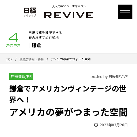
大人のGOOD LIFEマガジン
4
日帰り旅を満喫できる
春のおすすめ行楽地
｜鎌倉｜
2023
/
/
アメリカの夢がつまった空間
TOP
地域店情報・特集
店舗情報/PR
posted by 日経REVIVE
鎌倉でアメリカンヴィンテージの世
界へ！
アメリカの夢がつまった空間
2023年03月26日