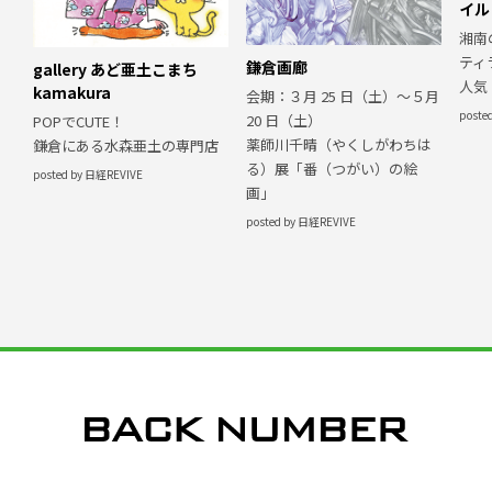
イル
湘南
ティ
鎌倉画廊
gallery あど亜土こまち
人気
kamakura
会期：３月 25 日（土）〜５月
poste
20 日（土）
POPでCUTE！
薬師川千晴（やくしがわちは
鎌倉にある水森亜土の専門店
る）展「番（つがい）の絵
posted by 日経REVIVE
画」
posted by 日経REVIVE