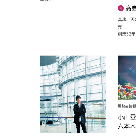
高
4
真珠、天
売
創業52
展覧会情報
小山登
六本木