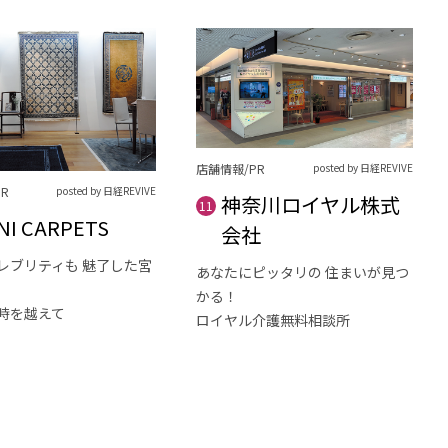
店舗情報/PR
posted by 日経REVIVE
R
posted by 日経REVIVE
神奈川ロイヤル株式
11
NI CARPETS
会社
レブリティも 魅了した宮
あなたにピッタリの 住まいが見つ
かる！
時を越えて
ロイヤル介護無料相談所