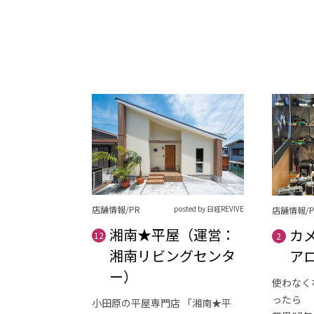
店舗情報/PR
posted by 日経REVIVE
店舗情報/P
湘南★平屋（運営：
カ
12
2
湘南リビングセンタ
ア
ー）
使わなく
ったら
小田原の平屋専門店 「湘南★平