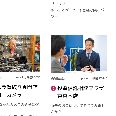
リーまで
願いごとが叶う?!不思議な隕石パ
ワー
R
posted by 日経REVIVE
店舗情報/PR
posted by 日経REVIVE
メラ買取り専門店
投資信託相談プラザ
5
ローカメラ
東京本店
なったカメラの処分に迷
将来のお金について考えてみませ
んか？