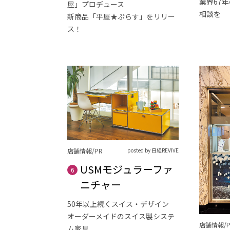
業界67
屋」プロデュース
相談を
新商品「平屋★ぷらす」をリリー
ス！
店舗情報/PR
posted by 日経REVIVE
USMモジュラーファ
6
ニチャー
50年以上続くスイス・デザイン
オーダーメイドのスイス製システ
店舗情報/P
ム家具