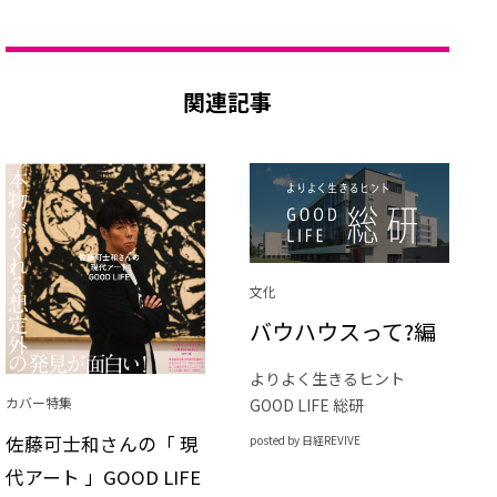
関連記事
文化
バウハウスって?編
よりよく生きるヒント
カバー特集
GOOD LIFE 総研
佐藤可士和さんの「 現
posted by 日経REVIVE
代アート 」GOOD LIFE