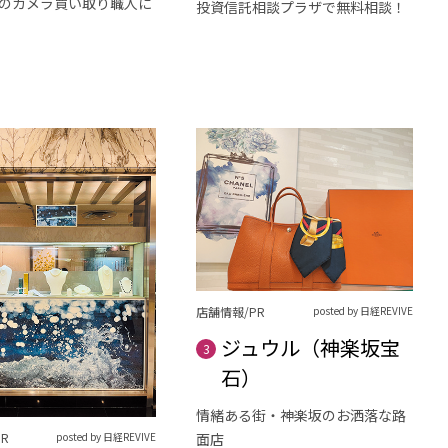
年のカメラ買い取り職人に
投資信託相談プラザで無料相談！
店舗情報/PR
posted by 日経REVIVE
ジュウル（神楽坂宝
3
石）
情緒ある街・神楽坂のお洒落な路
面店
R
posted by 日経REVIVE