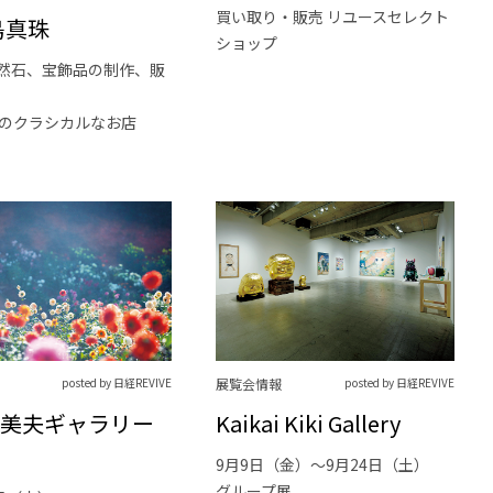
買い取り・販売 リユースセレクト
島真珠
ショップ
然石、宝飾品の制作、販
年のクラシカルなお店
posted by 日経REVIVE
展覧会情報
posted by 日経REVIVE
美夫ギャラリー
Kaikai Kiki Gallery
9月9日（金）～9月24日（土）
グループ展