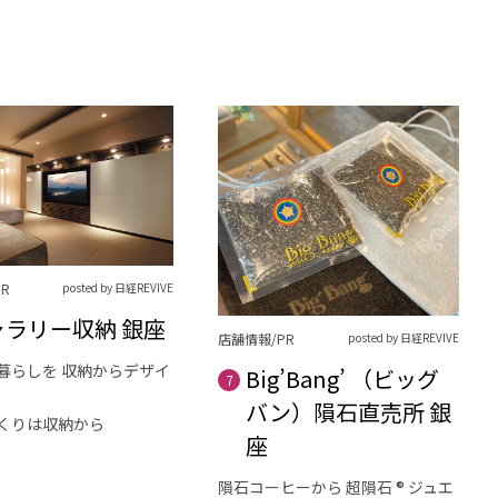
R
posted by 日経REVIVE
ャラリー収納 銀座
店舗情報/PR
posted by 日経REVIVE
暮らしを 収納からデザイ
Big’Bang’ （ビッグ
7
バン）隕石直売所 銀
くりは収納から
座
隕石コーヒーから 超隕石 ® ジュエ