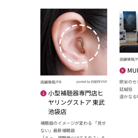
店舗情報/P
MU
9
欧米のセ
店舗情報/PR
posted by 日経REVIVE
廷絨毯
小型補聴器専門店ヒ
1
遥かなる
ヤリングストア 東武
池袋店
補聴器のイメージが変わる 「見せ
ない」最新補聴器
「えっ、補聴器つけてるの？」そ