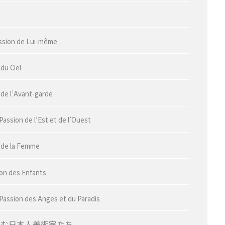
assion de Lui-même
du Ciel
 de l’Avant-garde
Passion de l’Est et de l’Ouest
 de la Femme
ion des Enfants
 Passion des Anges et du Paradis
囲む日本人美術家たち