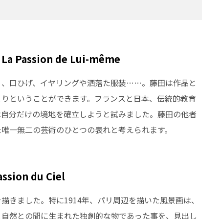
 La Passion de Lui-même
）、口ひげ、イヤリングや洒落た服装……。藤田は作品と
とりということができます。フランスと日本、伝統的教育
は自分だけの境地を確立しようと試みました。藤田の他者
た唯一無二の芸術のひとつの表れと考えられます。
assion du Ciel
描きました。特に1914年、パリ周辺を描いた風景画は、
と自然との間に生まれた独創的な物であった事を、見出し