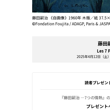
藤田嗣治 《自画像》1960年 木版／紙 37.
©Fondation Foujita / ADAGP, Paris & JASP
藤田
Les 7 
2025年4月12日（
読者プレゼン
『藤田嗣治 ―7つの情熱』
プレゼント