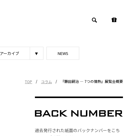
アーカイブ
NEWS
/
/
『藤田嗣治 ― 7つの情熱』展覧会概要
TOP
コラム
過去発行された紙面のバックナンバーをこち