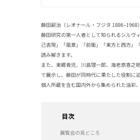
藤田嗣治（レオナール・フジタ 1886–19
藤田研究の第一人者として知られるシルヴ
己表現」「風景」「前衛」「東方と西方」「
読み解きます。
また、東郷青児、川島理一郎、海老原喜之助
で展示し、藤田が同時代に果たした役割に
個人所蔵を含む国内外から集められた油彩、
目次
展覧会の見どころ