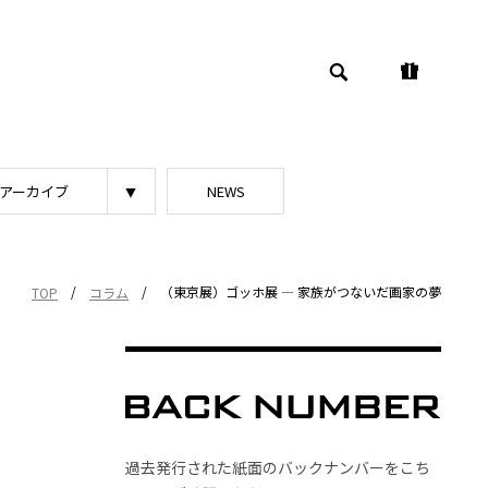
アーカイブ
NEWS
/
/
（東京展）ゴッホ展 ― 家族がつないだ画家の夢
TOP
コラム
過去発行された紙面のバックナンバーをこち