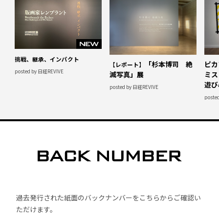
挑戦、継承、インパクト
「杉本博司 絶
ピカ
【レポート】
posted by 日経REVIVE
滅写真」展
ミス
遊び
posted by 日経REVIVE
poste
過去発行された紙面のバックナンバーをこちらからご確認い
ただけます。