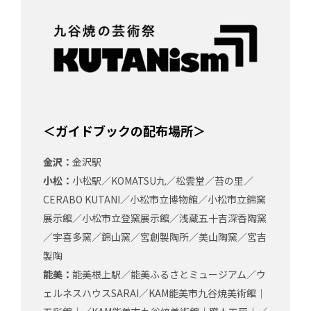
＜ガイドブックの配布場所＞
金沢：
金沢駅
小松：
小松駅／KOMATSU九／松雲堂／苔の里／
CERABO KUTANI／小松市立博物館／小松市立錦窯
展示館／小松市立登窯展示館／浅蔵五十吉深香陶窯
／宇喜多窯／錦山窯／宮創製陶所／美山陶窯／宮吉
製陶
能美：
能美根上駅／能美ふるさとミュージアム／ウ
ェルネスハウスSARAI／KAM能美市九谷焼美術館｜