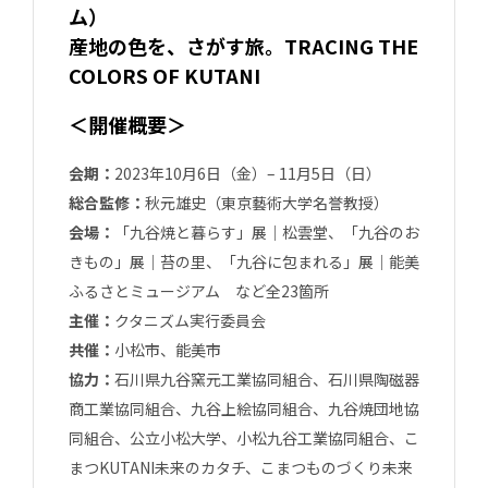
ム）
産地の色を、さがす旅。TRACING THE
COLORS OF KUTANI
＜開催概要＞
会期：
2023年10月6日（金）– 11月5日（日）
総合監修：
秋元雄史（東京藝術⼤学名誉教授）
会場：
「九谷焼と暮らす」展｜松雲堂、「九谷のお
きもの」展｜苔の里、「九谷に包まれる」展｜能美
ふるさとミュージアム など全23箇所
主催：
クタニズム実行委員会
共催：
小松市、能美市
協力：
石川県九谷窯元工業協同組合、石川県陶磁器
商工業協同組合、九谷上絵協同組合、九谷焼団地協
同組合、公立小松大学、小松九谷工業協同組合、こ
まつKUTANI未来のカタチ、こまつものづくり未来