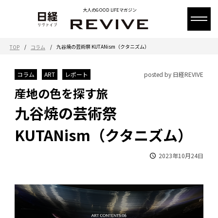
大人のGOOD LIFEマガジン
/
/
九谷焼の芸術祭 KUTANism（クタニズム）
TOP
コラム
コラム
ART
レポート
posted by 日経REVIVE
産地の色を探す旅
九谷焼の芸術祭
KUTANism（クタニズム）
2023年10月24日