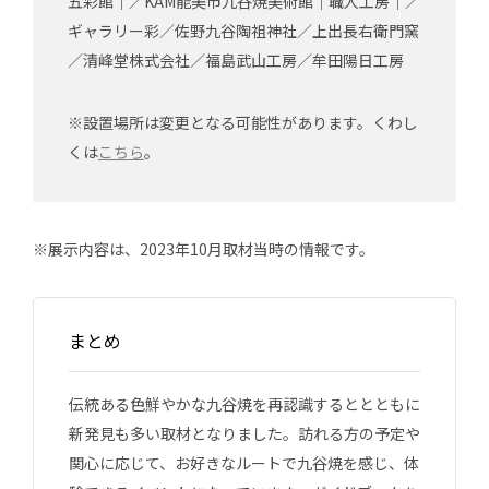
五彩館｜／KAM能美市九谷焼美術館｜職人工房｜／
ギャラリー彩／佐野九谷陶祖神社／上出長右衛門窯
／清峰堂株式会社／福島武山工房／牟田陽日工房
※設置場所は変更となる可能性があります。くわし
くは
こちら
。
※展示内容は、2023年10月取材当時の情報です。
まとめ
伝統ある色鮮やかな九谷焼を再認識するととともに
新発見も多い取材となりました。訪れる方の予定や
関心に応じて、お好きなルートで九谷焼を感じ、体