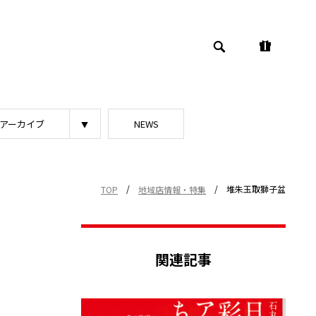
アーカイブ
NEWS
/
/
堆朱玉取獅子盆
TOP
地域店情報・特集
関連記事