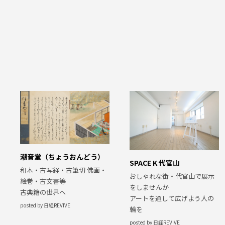
潮音堂（ちょうおんどう）
SPACE K 代官山
和本・古写経・古筆切 佛画・
おしゃれな街・代官山で展示
絵巻・古文書等
をしませんか
古典籍の世界へ
アートを通して広げよう人の
posted by 日経REVIVE
輪を
posted by 日経REVIVE