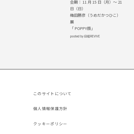
会期： 11 月 15 日（月）〜 21
日（日）
梅田勝彦（うめだかつひこ）
展
「 POPPY顔」
posted by 日経REVIVE
このサイトについて
個人情報保護方針
クッキーポリシー