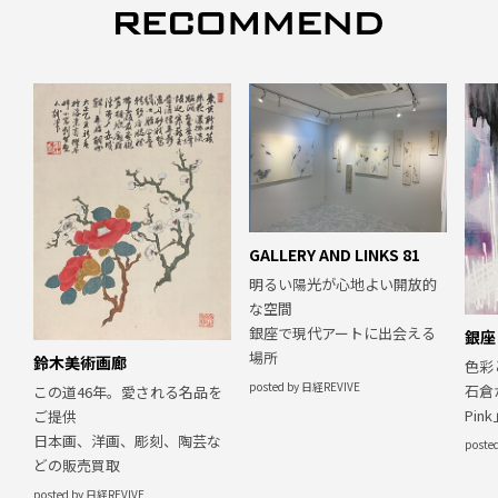
GALLERY AND LINKS 81
明るい陽光が心地よい開放的
な空間
銀座で現代アートに出会える
銀座
場所
鈴木美術画廊
色彩
posted by 日経REVIVE
石倉
この道46年。愛される名品を
Pin
ご提供
日本画、洋画、彫刻、陶芸な
poste
どの販売買取
posted by 日経REVIVE