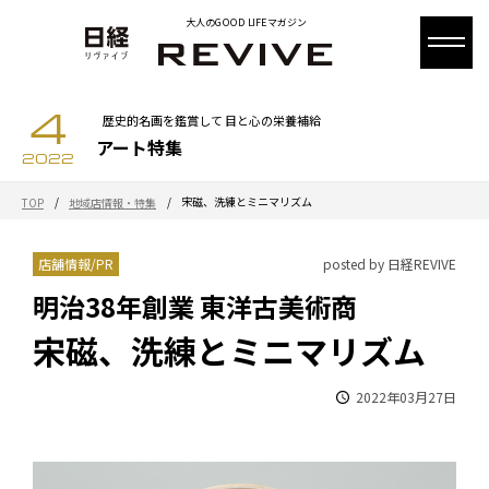
大人のGOOD LIFEマガジン
4
歴史的名画を鑑賞して 目と心の栄養補給
アート特集
2022
/
/
宋磁、洗練とミニマリズム
TOP
地域店情報・特集
店舗情報/PR
posted by 日経REVIVE
明治38年創業 東洋古美術商
宋磁、洗練とミニマリズム
2022年03月27日