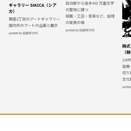
目白駅から徒歩4分 児童文学
ギャラリー SIACCA（シア
の聖地に建つ
カ）
絵画・工芸・音楽など、皆様
銀座2丁目のアートギャラリー
の発表の場
国内外のアートの企画と展示
posted by 日経REVIVE
posted by 日経REVIVE
株式
（発
10
習帳
切り
文化
poste