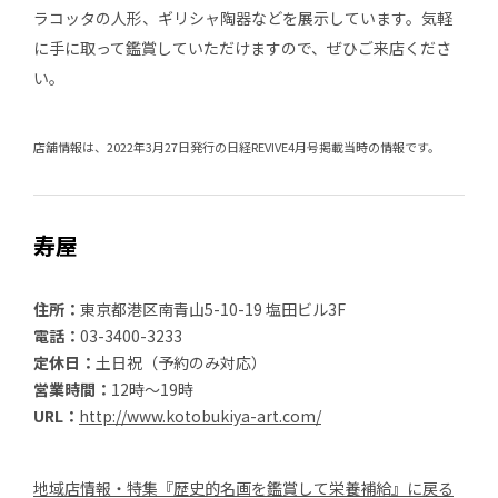
ラコッタの人形、ギリシャ陶器などを展示しています。気軽
に手に取って鑑賞していただけますので、ぜひご来店くださ
い。
店舗情報は、2022年3月27日発行の日経REVIVE4月号掲載当時の情報です。
寿屋
住所：
東京都港区南青山5-10-19 塩田ビル3F
電話：
03-3400-3233
定休日：
土日祝（予約のみ対応）
営業時間：
12時～19時
URL：
http://www.kotobukiya-art.com/
地域店情報・特集『歴史的名画を鑑賞して栄養補給』に戻る