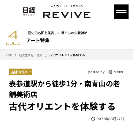
大人のGOOD LIFEマガジン
4
歴史的名画を鑑賞して 目と心の栄養補給
アート特集
2022
/
/
古代オリエントを体験する
TOP
地域店情報・特集
店舗情報/PR
posted by 日経REVIVE
表参道駅から徒歩1分・南青山の老
舗美術店
古代オリエントを体験する
2022年03月27日