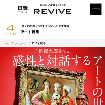
大人のGOOD LIFEマガジン
4
歴史的名画を鑑賞して 目と心の栄養補給
アート特集
2022
/
/
2022年4月号
TOP
アーカイブ