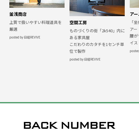
釜浅商店
アー
上質で扱いやすい料理道具を
「坐
空間工房
厳選
アー
ものづくりの街「2k540」内に
腰が
ある家具屋
posted by 日経REVIVE
イス
こだわりのカタチを1センチ単
位で製作
poste
posted by 日経REVIVE