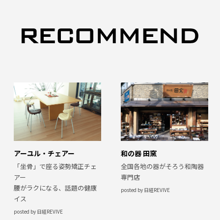
アーユル・チェアー
和の器 田窯
「坐骨」で座る姿勢矯正チェ
全国各地の器がそろう和陶器
アー
専門店
腰がラクになる、話題の健康
posted by 日経REVIVE
イス
posted by 日経REVIVE