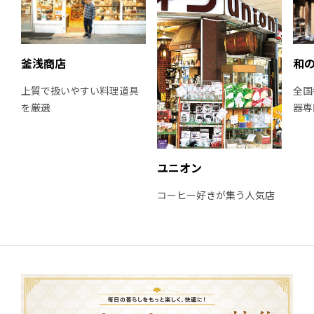
釜浅商店
和の
上質で扱いやすい料理道具
全国
を厳選
器専
ユニオン
コーヒー好きが集う人気店