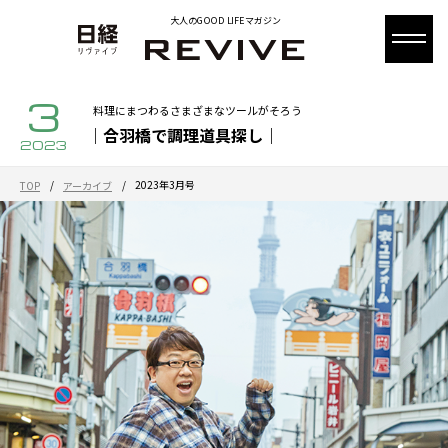
大人のGOOD LIFEマガジン
3
料理にまつわるさまざまなツールがそろう
｜合羽橋で調理道具探し｜
2023
/
/
2023年3月号
TOP
アーカイブ