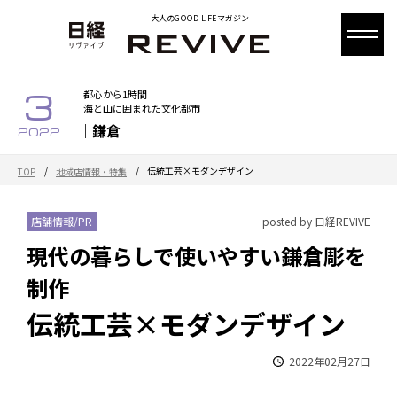
大人のGOOD LIFEマガジン
3
都心から1時間
海と山に囲まれた文化都市
｜鎌倉｜
2022
/
/
伝統工芸×モダンデザイン
TOP
地域店情報・特集
店舗情報/PR
posted by 日経REVIVE
現代の暮らしで使いやすい鎌倉彫を
制作
伝統工芸×モダンデザイン
2022年02月27日