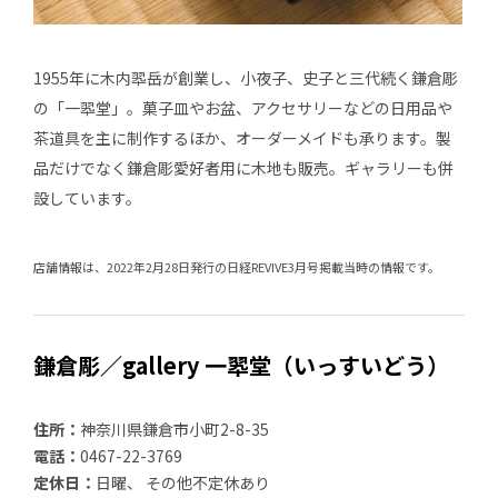
1955年に木内翆岳が創業し、小夜子、史子と三代続く鎌倉彫
の「一翆堂」。菓子皿やお盆、アクセサリーなどの日用品や
茶道具を主に制作するほか、オーダーメイドも承ります。製
品だけでなく鎌倉彫愛好者用に木地も販売。ギャラリーも併
設しています。
店舗情報は、2022年2月28日発行の日経REVIVE3月号掲載当時の情報です。
鎌倉彫／gallery 一翆堂（いっすいどう）
住所：
神奈川県鎌倉市小町2-8-35
電話：
0467-22-3769
定休日：
日曜、 その他不定休あり