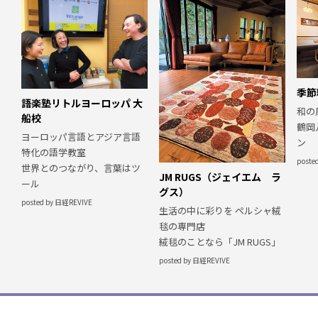
季節
語楽塾リトルヨーロッパ 大
和の
船校
鶴岡
ヨーロッパ言語とアジア言語
ン
特化の語学教室
poste
世界とのつながり、言葉はツ
JM RUGS（ジェイエム ラ
ール
グス）
posted by 日経REVIVE
生活の中に彩りを ペルシャ絨
毯の専門店
絨毯のことなら「JM RUGS」
posted by 日経REVIVE