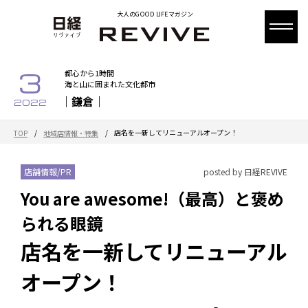
大人のGOOD LIFEマガジン
3
都心から1時間
海と山に囲まれた文化都市
｜鎌倉｜
2022
/
/
店名を一新してリニューアルオープン！
TOP
地域店情報・特集
店舗情報/PR
posted by 日経REVIVE
You are awesome!（最高）と褒め
られる眼鏡
店名を一新してリニューアル
オープン！