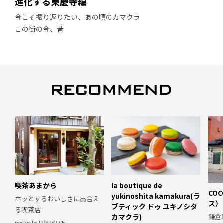
進化する東慶寺編
今こそ振り返りたい、あの頃のカマクラ
この街の今、昔
喫茶あまから
la boutique de
CO
yukinoshita kamakura(ラ
ホッとするおいしさに出合え
ス）
ブティック ドゥ ユキノシタ
る喫茶店
鎌倉
カマクラ)
posted by 日経REVIVE