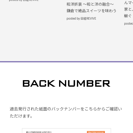
んマ
和洋折衷 〜和と洋の融合〜
家と
鎌倉で絶品スイーツを味わう
継ぐ
posted by 日経REVIVE
poste
過去発行された紙面のバックナンバーをこちらからご確認い
ただけます。