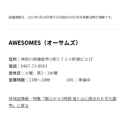
店舗情報は、2022年2月28日発行の日経REVIVE3月号掲載当時の情報です。
AWESOMES（オーサムズ）
住所：
神奈川県鎌倉市小町1-7-1 小町銅ビル1F
電話：
0467-73-8003
定休日：
火曜、第1・3水曜
営業時間：
11時～18時 URL：準備中
地域店情報・特集『都心から1時間 海と山に囲まれた文化都
市』に戻る