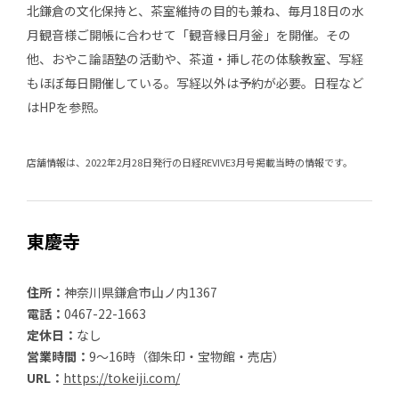
北鎌倉の文化保持と、茶室維持の目的も兼ね、毎月18日の水
月観音様ご開帳に合わせて「観音縁日月釡」を開催。その
他、おやこ論語塾の活動や、茶道・挿し花の体験教室、写経
もほぼ毎日開催している。写経以外は予約が必要。日程など
はHPを参照。
店舗情報は、2022年2月28日発行の日経REVIVE3月号掲載当時の情報です。
東慶寺
住所：
神奈川県鎌倉市山ノ内1367
電話：
0467-22-1663
定休日：
なし
営業時間：
9～16時（御朱印・宝物館・売店）
URL：
https://tokeiji.com/