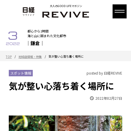
大人のGOOD LIFEマガジン
3
都心から1時間
海と山に囲まれた文化都市
｜鎌倉｜
2022
/
/
気が整い心落ち着く場所に
TOP
地域店情報・特集
スポット情報
posted by 日経REVIVE
気が整い心落ち着く場所に
2022年02月27日