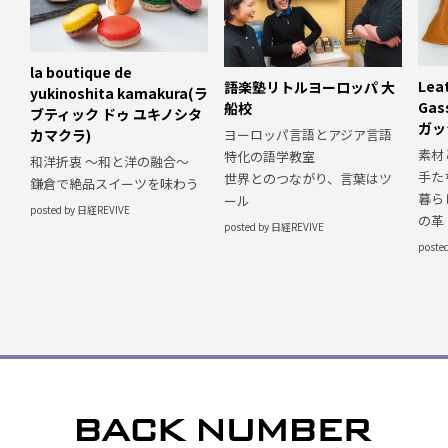
la boutique de
Lea
語楽塾リトルヨーロッパ 大
yukinoshita kamakura(ラ
Ga
船校
ブティック ドゥ ユキノシタ
ガッ
ヨーロッパ言語とアジア言語
カマクラ)
素材
特化の語学教室
和洋折衷 〜和と洋の融合〜
手た
世界とのつながり、言葉はツ
鎌倉で絶品スイーツを味わう
暮ら
ール
posted by 日経REVIVE
の革
posted by 日経REVIVE
poste