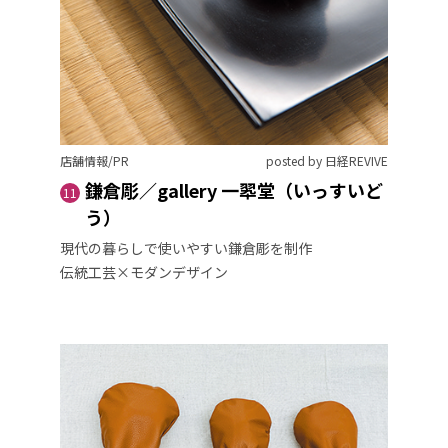
店舗情報/PR
posted by 日経REVIVE
鎌倉彫／gallery 一翆堂（いっすいど
11
う）
現代の暮らしで使いやすい鎌倉彫を制作
伝統工芸×モダンデザイン