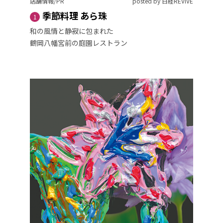
店舗情報/PR
posted by 日経REVIVE
季節料理 あら珠
1
和の風情と静寂に包まれた
鶴岡八幡宮前の庭園レストラン