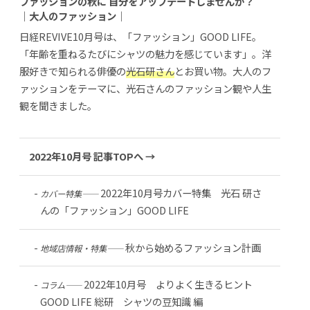
ファッションの秋に 自分をアップデートしませんか？
｜大人のファッション｜
日経REVIVE10月号は、「ファッション」GOOD LIFE。
「年齢を重ねるたびにシャツの魅力を感じています」。洋
服好きで知られる俳優の
光石研さん
とお買い物。大人のフ
ァッションをテーマに、光石さんのファッション観や人生
観を聞きました。
2022年10月号 記事TOPへ →
2022年10月号カバー特集 光石 研さ
カバー特集――
んの「ファッション」GOOD LIFE
秋から始めるファッション計画
地域店情報・特集――
2022年10月号 よりよく生きるヒント
コラム――
GOOD LIFE 総研 シャツの豆知識 編