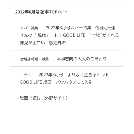
2022年8月号 記事TOPへ →
2022年8月号カバー特集 佐藤可士和
カバー特集――
さんの「 現代アート 」GOOD LIFE “本物”がくれる
発見が面白い！想定外の
本物志向の大人のこだわり
地域店情報・特集――
2022年8月号 よりよく生きるヒント
コラム――
GOOD LIFE 総研 バウハウスって?編
紙面で読む（外部サイト）