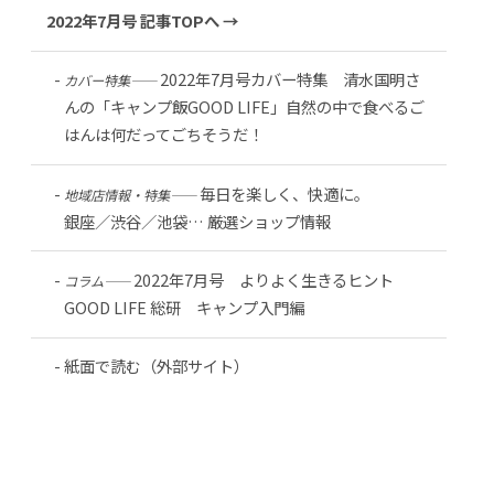
2022年7月号 記事TOPへ →
2022年7月号カバー特集 清水国明さ
カバー特集――
んの「キャンプ飯GOOD LIFE」自然の中で食べるご
はんは何だってごちそうだ！
毎日を楽しく、快適に。
地域店情報・特集――
銀座／渋谷／池袋… 厳選ショップ情報
2022年7月号 よりよく生きるヒント
コラム――
GOOD LIFE 総研 キャンプ入門編
紙面で読む（外部サイト）