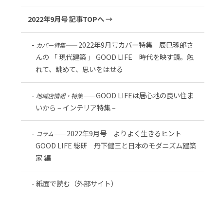
2022年9月号 記事TOPへ →
2022年9月号カバー特集 辰巳琢郎さ
カバー特集――
んの 「 現代建築 」 GOOD LIFE 時代を映す鏡。触
れて、眺めて、思いをはせる
GOOD LIFEは居心地の良い住ま
地域店情報・特集――
いから – インテリア特集 –
2022年9月号 よりよく生きるヒント
コラム――
GOOD LIFE 総研 丹下健三と日本のモダニズム建築
家 編
紙面で読む（外部サイト）