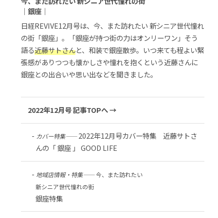
今、また訪れたい 新シニア世代憧れの街
｜銀座｜
日経REVIVE12月号は、今、また訪れたい 新シニア世代憧れ
の街「銀座」。「銀座が持つ街の力はオンリーワン」そう
語る
近藤サトさん
と、和装で銀座散歩。いつ来ても程よい緊
張感がありつつも懐かしさや憧れを抱くという近藤さんに
銀座との出合いや思い出などを聞きました。
2022年12月号 記事TOPへ →
2022年12月号カバー特集 近藤サトさ
カバー特集――
んの「 銀座 」 GOOD LIFE
地域店情報・特集――
今、また訪れたい
新シニア世代憧れの街
銀座特集