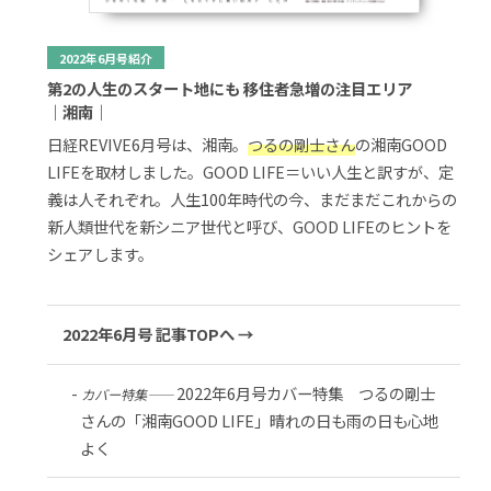
2022年6月号紹介
第2の人生のスタート地にも 移住者急増の注目エリア
｜湘南｜
日経REVIVE6月号は、湘南。
つるの剛士さん
の湘南GOOD
LIFEを取材しました。GOOD LIFE＝いい人生と訳すが、定
義は人それぞれ。人生100年時代の今、まだまだこれからの
新人類世代を新シニア世代と呼び、GOOD LIFEのヒントを
シェアします。
2022年6月号 記事TOPへ →
2022年6月号カバー特集 つるの剛士
カバー特集――
さんの「湘南GOOD LIFE」晴れの日も雨の日も心地
よく