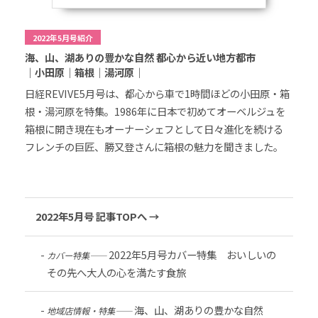
2022年5月号紹介
海、山、湖ありの豊かな自然 都心から近い地方都市
｜小田原｜箱根｜湯河原｜
日経REVIVE5月号は、都心から車で1時間ほどの小田原・箱
根・湯河原を特集。1986年に日本で初めてオーベルジュを
箱根に開き現在もオーナーシェフとして日々進化を続ける
フレンチの巨匠、勝又登さんに箱根の魅力を聞きました。
2022年5月号 記事TOPへ →
2022年5月号カバー特集 おいしいの
カバー特集――
その先へ大人の心を満たす食旅
海、山、湖ありの豊かな自然
地域店情報・特集――