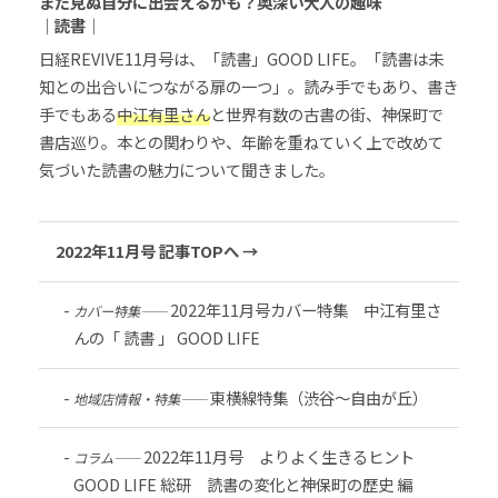
まだ見ぬ自分に出会えるかも？奥深い大人の趣味
｜読書｜
日経REVIVE11月号は、「読書」GOOD LIFE。「読書は未
知との出合いにつながる扉の一つ」。読み手でもあり、書き
手でもある
中江有里さん
と世界有数の古書の街、神保町で
書店巡り。本との関わりや、年齢を重ねていく上で改めて
気づいた読書の魅力について聞きました。
2022年11月号 記事TOPへ →
2022年11月号カバー特集 中江有里さ
カバー特集――
んの「 読書 」 GOOD LIFE
東横線特集（渋谷～自由が丘）
地域店情報・特集――
2022年11月号 よりよく生きるヒント
コラム――
GOOD LIFE 総研 読書の変化と神保町の歴史 編