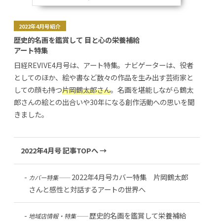
2022年4月号紹介
歴史的名画を鑑賞して 目と心の栄養補給
アート特集
日経REVIVE4月号は、アート特集。ナビゲーターは、役者
としてのほか、絵や書など数々の作品を生み出す芸術家と
しての顔も持つ
片岡鶴太郎さん
。名画を堪能しながら鶴太
郎さんの絵との出合いや30年になる創作活動への思いを聞
きました。
2022年4月号 記事TOPへ →
2022年4月号カバー特集 片岡鶴太郎
カバー特集――
さんと感性と対話するアートの世界へ
歴史的名画を鑑賞して栄養補給
地域店情報・特集――